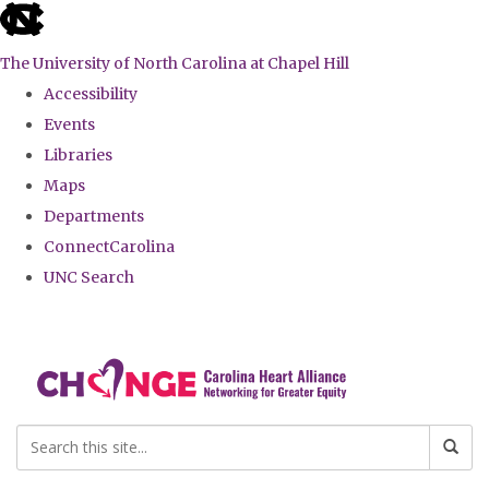
skip
to
The University of North Carolina at Chapel Hill
the
Accessibility
end
Events
of
Libraries
the
Maps
global
Departments
utility
ConnectCarolina
bar
UNC Search
Skip
to
main
content